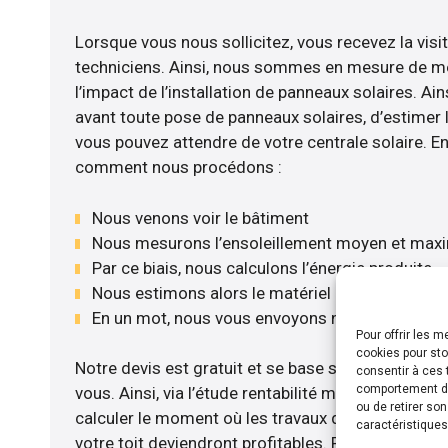
Lorsque vous nous sollicitez, vous recevez la visit
techniciens. Ainsi, nous sommes en mesure de m
l’impact de l’installation de panneaux solaires. Ains
avant toute pose de panneaux solaires, d’estimer l
vous pouvez attendre de votre centrale solaire. E
comment nous procédons :
Nous venons voir le bâtiment
Nous mesurons l’ensoleillement moyen et max
Par ce biais, nous calculons l’énergie produite
Nous estimons alors le matériel le plus adéqua
En un mot, nous vous envoyons notre devis gra
Pour offrir les 
cookies pour sto
Notre devis est gratuit et se base sur la configurat
consentir à ces 
comportement de 
vous. Ainsi, via l’étude rentabilité menée, nous 
ou de retirer so
calculer le moment où les travaux d’installation d
caractéristiques
votre toit deviendront profitables. Pour cela, nou