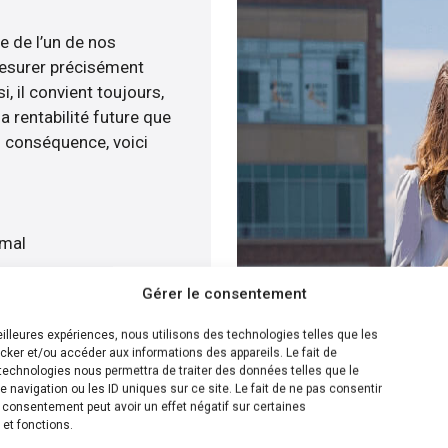
e de l’un de nos
esurer précisément
i, il convient toujours,
a rentabilité future que
n conséquence, voici
imal
t
Gérer le consentement
tuitement
meilleures expériences, nous utilisons des technologies telles que les
cker et/ou accéder aux informations des appareils. Le fait de
ion la plus efficace pour
technologies nous permettra de traiter des données telles que le
navigation ou les ID uniques sur ce site. Le fait de ne pas consentir
sommes en mesure de
n consentement peut avoir un effet négatif sur certaines
e panneaux solaire sur
 et fonctions.
s disposons de plusieurs