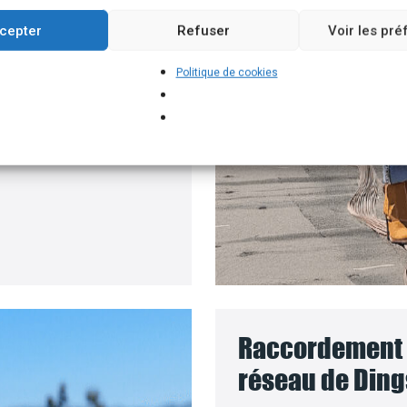
un branchement
cepter
Refuser
Voir les pr
e batteries solaires,
Politique de cookies
pour installer vos
ment où le coût des
Raccordement d
réseau de Ding