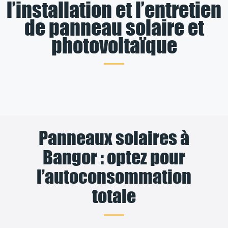
l’installation et l’entretien
de panneau solaire et
photovoltaïque
Panneaux solaires à
Bangor : optez pour
l’autoconsommation
totale