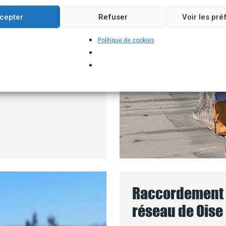
un branchement
cepter
Refuser
Voir les pr
e batteries solaires,
Politique de cookies
ur installer vos
panneaux
 coût des travaux sera
Raccordement d
réseau de Oise 