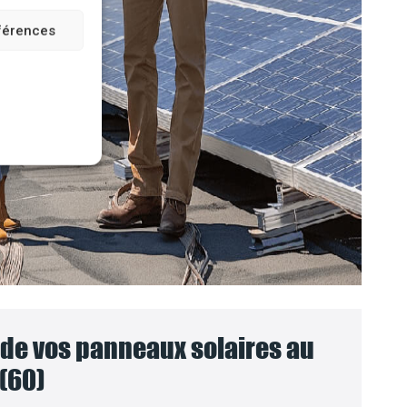
éférences
e vos panneaux solaires au
(60)