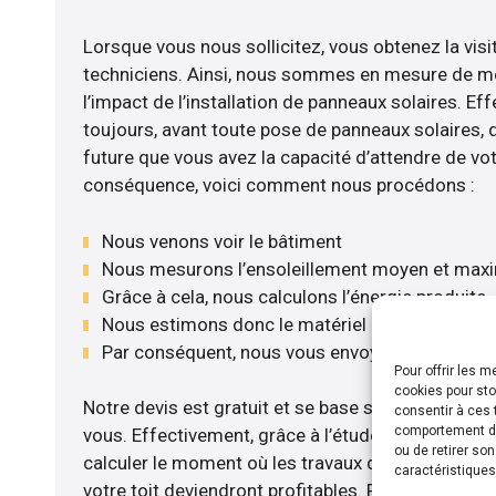
Lorsque vous nous sollicitez, vous obtenez la visi
techniciens. Ainsi, nous sommes en mesure de m
l’impact de l’installation de panneaux solaires. Eff
toujours, avant toute pose de panneaux solaires, d’
future que vous avez la capacité d’attendre de vot
conséquence, voici comment nous procédons :
Nous venons voir le bâtiment
Nous mesurons l’ensoleillement moyen et max
Grâce à cela, nous calculons l’énergie produite
Nous estimons donc le matériel le plus adéqua
Par conséquent, nous vous envoyons notre dev
Pour offrir les 
cookies pour sto
Notre devis est gratuit et se base sur la configurat
consentir à ces 
comportement de 
vous. Effectivement, grâce à l’étude rentabilité 
ou de retirer so
calculer le moment où les travaux d’installation d
caractéristiques
votre toit deviendront profitables. Pour cela, nou