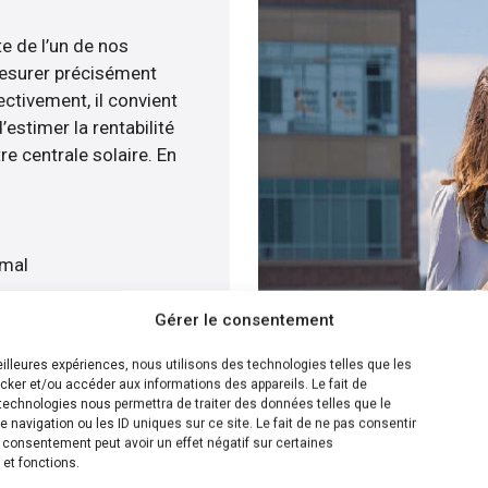
te de l’un de nos
esurer précisément
ectivement, il convient
estimer la rentabilité
re centrale solaire. En
imal
t
Gérer le consentement
is gratuitement
meilleures expériences, nous utilisons des technologies telles que les
cker et/ou accéder aux informations des appareils. Le fait de
ion la plus efficace pour
technologies nous permettra de traiter des données telles que le
navigation ou les ID uniques sur ce site. Le fait de ne pas consentir
menée, nous savons
n consentement peut avoir un effet négatif sur certaines
e panneaux solaire sur
 et fonctions.
s disposons de plusieurs