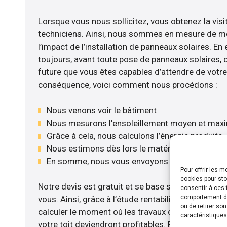
Lorsque vous nous sollicitez, vous obtenez la visi
techniciens. Ainsi, nous sommes en mesure de m
l’impact de l’installation de panneaux solaires. En e
toujours, avant toute pose de panneaux solaires, d’
future que vous êtes capables d’attendre de votre 
conséquence, voici comment nous procédons :
Nous venons voir le bâtiment
Nous mesurons l’ensoleillement moyen et max
Grâce à cela, nous calculons l’énergie produite
Nous estimons dès lors le matériel le plus adé
En somme, nous vous envoyons notre devis gr
Pour offrir les 
cookies pour sto
Notre devis est gratuit et se base sur la configurat
consentir à ces 
comportement de 
vous. Ainsi, grâce à l’étude rentabilité menée, 
ou de retirer so
calculer le moment où les travaux d’installation d
caractéristiques
votre toit deviendront profitables. Pour cela, nou