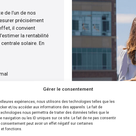
te de l’un de nos
esurer précisément
ffet, il convient
estimer la rentabilité
centrale solaire. En
imal
quat
Gérer le consentement
atuitement
meilleures expériences, nous utilisons des technologies telles que les
cker et/ou accéder aux informations des appareils. Le fait de
ion la plus efficace pour
technologies nous permettra de traiter des données telles que le
navigation ou les ID uniques sur ce site. Le fait de ne pas consentir
nous sommes en mesure de
n consentement peut avoir un effet négatif sur certaines
e panneaux solaire sur
 et fonctions.
s disposons de plusieurs