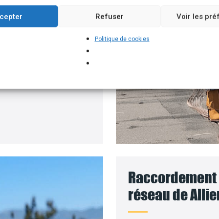
un branchement
cepter
Refuser
Voir les pr
e batteries solaires,
Politique de cookies
ur installer vos
panneaux
s travaux sera amorti.
Raccordement d
réseau de Allie