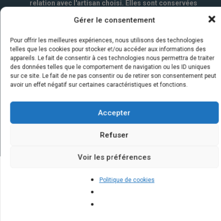
relation avec l'artisan choisi. Elles sont conservées
un an par la société Marketizi SAS et destinées au
Gérer le consentement
service commercial.
*
Pour offrir les meilleures expériences, nous utilisons des technologies
telles que les cookies pour stocker et/ou accéder aux informations des
appareils. Le fait de consentir à ces technologies nous permettra de traiter
des données telles que le comportement de navigation ou les ID uniques
sur ce site. Le fait de ne pas consentir ou de retirer son consentement peut
avoir un effet négatif sur certaines caractéristiques et fonctions.
Accepter
Refuser
Voir les préférences
Politique de cookies
Quelques infos sur nos centrales
solaires : questions et réponses