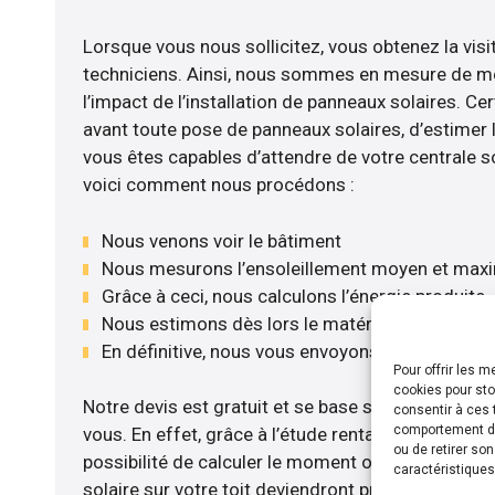
Lorsque vous nous sollicitez, vous obtenez la visi
techniciens. Ainsi, nous sommes en mesure de m
l’impact de l’installation de panneaux solaires. Cer
avant toute pose de panneaux solaires, d’estimer l
vous êtes capables d’attendre de votre centrale s
voici comment nous procédons :
Nous venons voir le bâtiment
Nous mesurons l’ensoleillement moyen et max
Grâce à ceci, nous calculons l’énergie produite
Nous estimons dès lors le matériel le plus adé
En définitive, nous vous envoyons notre devis 
Pour offrir les 
cookies pour sto
Notre devis est gratuit et se base sur la configurat
consentir à ces 
comportement de 
vous. En effet, grâce à l’étude rentabilité menée
ou de retirer so
possibilité de calculer le moment où les travaux d
caractéristiques
solaire sur votre toit deviendront profitables. Po