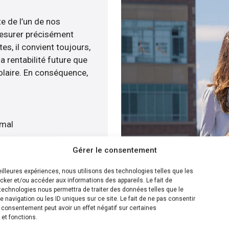
te de l’un de nos
esurer précisément
tes, il convient toujours,
a rentabilité future que
olaire. En conséquence,
imal
quat
Gérer le consentement
gratuitement
meilleures expériences, nous utilisons des technologies telles que les
cker et/ou accéder aux informations des appareils. Le fait de
ion la plus efficace pour
technologies nous permettra de traiter des données telles que le
navigation ou les ID uniques sur ce site. Le fait de ne pas consentir
, nous sommes en
n consentement peut avoir un effet négatif sur certaines
’installation de panneaux
 et fonctions.
ur cela, nous disposons de