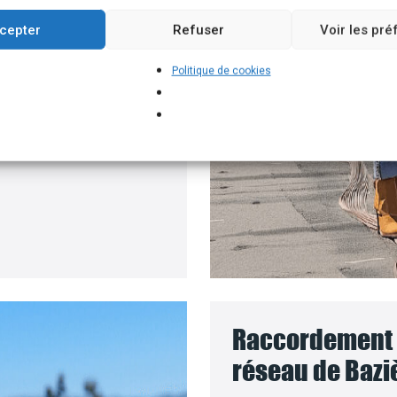
roposons un branchement
cepter
Refuser
Voir les pr
e batteries solaires,
Politique de cookies
ur installer vos
panneaux
coût des travaux sera
Raccordement d
réseau de Bazi