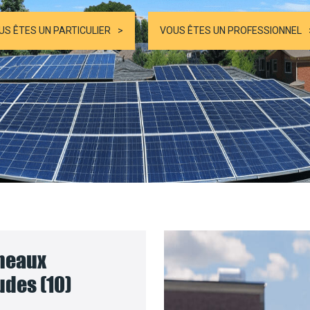
US ÊTES UN PARTICULIER
VOUS ÊTES UN PROFESSIONNEL
nneaux
udes (10)