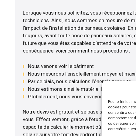
Lorsque vous nous sollicitez, vous réceptionnez la
techniciens. Ainsi, nous sommes en mesure de m
l’impact de l’installation de panneaux solaires. En e
toujours, avant toute pose de panneaux solaires, d’
future que vous êtes capables d’attendre de votre 
conséquence, voici comment nous procédons :
Nous venons voir le bâtiment
Nous mesurons l’ensoleillement moyen et max
Par ce biais, nous calculons l’énergie produite
Nous estimons ainsi le matériel le plus adéquat
Globalement, nous vous envoyons notre devis 
Pour offrir les 
cookies pour sto
Notre devis est gratuit et se base sur la configurat
consentir à ces 
comportement de 
vous. Effectivement, grâce à l’étude rentabilité
ou de retirer so
capacité de calculer le moment où les travaux d’i
caractéristiques
solaire sur votre toit deviendront profitables. Po