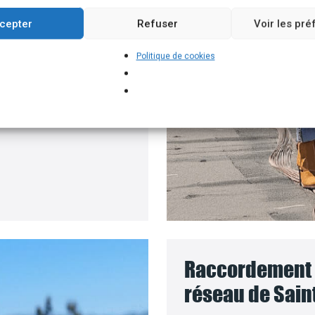
roposons un branchement
cepter
Refuser
Voir les pr
e batteries solaires,
Politique de cookies
pour installer vos
ment où le coût des
Raccordement d
réseau de Sain