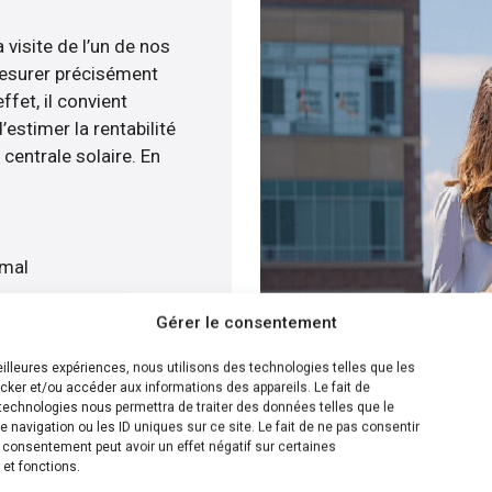
 visite de l’un de nos
esurer précisément
ffet, il convient
estimer la rentabilité
centrale solaire. En
imal
Gérer le consentement
gratuitement
meilleures expériences, nous utilisons des technologies telles que les
cker et/ou accéder aux informations des appareils. Le fait de
ion la plus efficace pour
technologies nous permettra de traiter des données telles que le
navigation ou les ID uniques sur ce site. Le fait de ne pas consentir
 menée, nous sommes en
n consentement peut avoir un effet négatif sur certaines
nstallation de panneaux
 et fonctions.
ur cela, nous disposons de