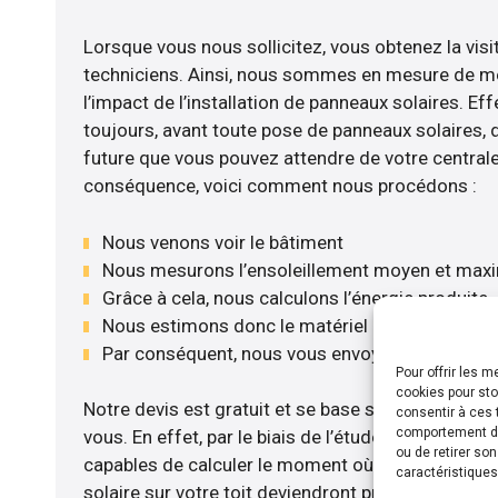
Lorsque vous nous sollicitez, vous obtenez la visi
techniciens. Ainsi, nous sommes en mesure de m
l’impact de l’installation de panneaux solaires. Eff
toujours, avant toute pose de panneaux solaires, d’
future que vous pouvez attendre de votre centrale
conséquence, voici comment nous procédons :
Nous venons voir le bâtiment
Nous mesurons l’ensoleillement moyen et max
Grâce à cela, nous calculons l’énergie produite
Nous estimons donc le matériel le plus adéqua
Par conséquent, nous vous envoyons notre dev
Pour offrir les 
cookies pour sto
Notre devis est gratuit et se base sur la configurat
consentir à ces 
comportement de 
vous. En effet, par le biais de l’étude rentabilit
ou de retirer so
capables de calculer le moment où les travaux d’i
caractéristiques
solaire sur votre toit deviendront profitables. Po