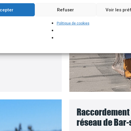
roposons un branchement
cepter
Refuser
Voir les pr
e batteries solaires,
Politique de cookies
pour installer vos
e le coût des travaux
Raccordement d
réseau de Bar-