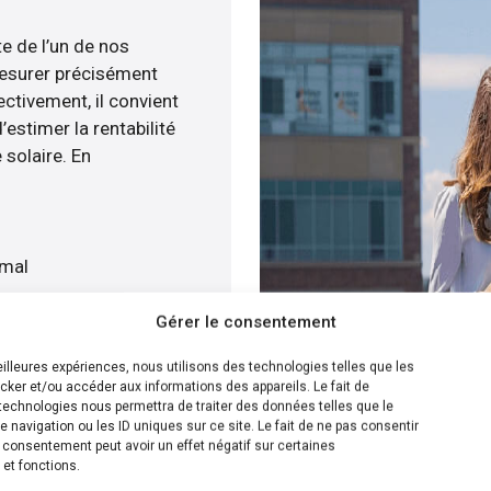
te de l’un de nos
esurer précisément
ectivement, il convient
estimer la rentabilité
 solaire. En
imal
t
Gérer le consentement
is gratuitement
meilleures expériences, nous utilisons des technologies telles que les
cker et/ou accéder aux informations des appareils. Le fait de
ion la plus efficace pour
technologies nous permettra de traiter des données telles que le
navigation ou les ID uniques sur ce site. Le fait de ne pas consentir
é menée, nous sommes
n consentement peut avoir un effet négatif sur certaines
nstallation de panneaux
 et fonctions.
ur cela, nous disposons de