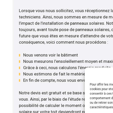
Lorsque vous nous sollicitez, vous réceptionnez la
techniciens. Ainsi, nous sommes en mesure de m
l’impact de l’installation de panneaux solaires. No
toujours, avant toute pose de panneaux solaires, d’
future que vous êtes en mesure d’attendre de votr
conséquence, voici comment nous procédons :
Nous venons voir le bâtiment
Nous mesurons l’ensoleillement moyen et max
Grâce à ceci, nous calculons l’énergie produite
Nous estimons de fait le matériel le plus adéqu
En fin de compte, nous vous envoyons notre de
Pour offrir les 
cookies pour sto
Notre devis est gratuit et se base sur la configurat
consentir à ces 
comportement de 
vous. Ainsi, par le biais de l’étude rentabilité m
ou de retirer so
possibilité de calculer le moment où les travaux d
caractéristiques
solaire sur votre toit deviendront profitables. Po