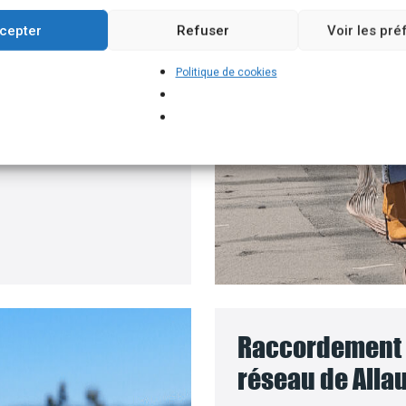
roposons un branchement
cepter
Refuser
Voir les pr
e batteries solaires,
Politique de cookies
ur installer vos
panneaux
coût des travaux sera
Raccordement d
réseau de Allau