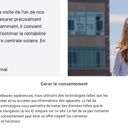
 visite de l’un de nos
esurer précisément
tamment, il convient
estimer la rentabilité
e centrale solaire. En
imal
at
Gérer le consentement
vis gratuitement
meilleures expériences, nous utilisons des technologies telles que les
cker et/ou accéder aux informations des appareils. Le fait de
ion la plus efficace pour
technologies nous permettra de traiter des données telles que le
navigation ou les ID uniques sur ce site. Le fait de ne pas consentir
enée, nous sommes en
n consentement peut avoir un effet négatif sur certaines
’installation de panneaux
 et fonctions.
ur cela, nous disposons de