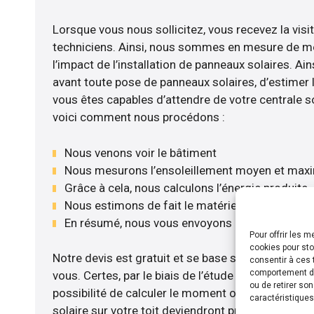
Lorsque vous nous sollicitez, vous recevez la visit
techniciens. Ainsi, nous sommes en mesure de m
l’impact de l’installation de panneaux solaires. Ains
avant toute pose de panneaux solaires, d’estimer l
vous êtes capables d’attendre de votre centrale s
voici comment nous procédons :
Nous venons voir le bâtiment
Nous mesurons l’ensoleillement moyen et max
Grâce à cela, nous calculons l’énergie produite
Nous estimons de fait le matériel le plus adéqu
En résumé, nous vous envoyons notre devis gr
Pour offrir les 
cookies pour sto
Notre devis est gratuit et se base sur la configurat
consentir à ces 
comportement de 
vous. Certes, par le biais de l’étude rentabilité 
ou de retirer so
possibilité de calculer le moment où les travaux d
caractéristiques
solaire sur votre toit deviendront profitables. Po