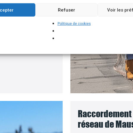
roposons un branchement
cepter
Refuser
Voir les pr
e batteries solaires,
Politique de cookies
 pour installer vos
e le coût des travaux
Raccordement d
réseau de Maus