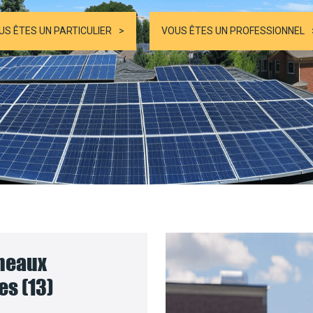
US ÊTES UN PARTICULIER
VOUS ÊTES UN PROFESSIONNEL
nneaux
es (13)