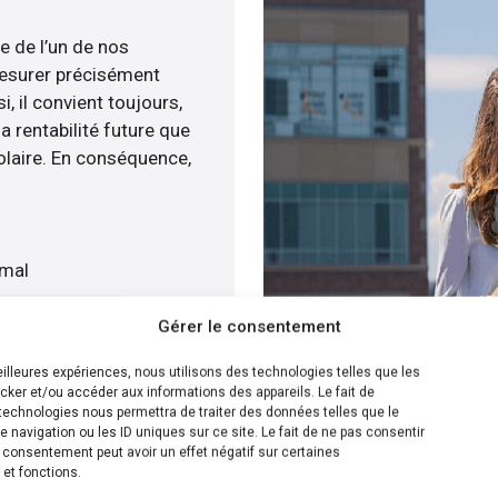
e de l’un de nos
esurer précisément
i, il convient toujours,
a rentabilité future que
olaire. En conséquence,
imal
at
Gérer le consentement
atuitement
meilleures expériences, nous utilisons des technologies telles que les
cker et/ou accéder aux informations des appareils. Le fait de
ion la plus efficace pour
technologies nous permettra de traiter des données telles que le
navigation ou les ID uniques sur ce site. Le fait de ne pas consentir
menée, nous sommes en
n consentement peut avoir un effet négatif sur certaines
’installation de panneaux
 et fonctions.
ur cela, nous disposons de