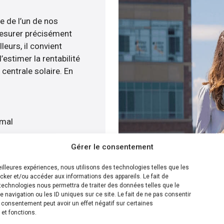
e de l’un de nos
esurer précisément
leurs, il convient
estimer la rentabilité
centrale solaire. En
imal
quat
Gérer le consentement
atuitement
meilleures expériences, nous utilisons des technologies telles que les
cker et/ou accéder aux informations des appareils. Le fait de
ion la plus efficace pour
technologies nous permettra de traiter des données telles que le
navigation ou les ID uniques sur ce site. Le fait de ne pas consentir
s sommes capables de
n consentement peut avoir un effet négatif sur certaines
e panneaux solaire sur
 et fonctions.
s disposons de plusieurs