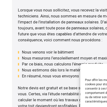
Lorsque vous nous sollicitez, vous recevez la visit
techniciens. Ainsi, nous sommes en mesure de m
l’impact de l’installation de panneaux solaires. D’ail
toujours, avant toute pose de panneaux solaires, d’
future que vous êtes capables d’attendre de votre 
conséquence, voici comment nous procédons :
Nous venons voir le bâtiment
Nous mesurons l’ensoleillement moyen et max
Par ce biais, nous calculons l’énergie produite
Nous estimons dès lors le matériel le plus adé
En résumé, nous vous envoyons notre devis gr
Pour offrir les 
cookies pour sto
Notre devis est gratuit et se base sur la configurat
consentir à ces 
comportement de 
vous. Certes, via l’étude rentabilité menée, nou
ou de retirer so
calculer le moment où les travaux d’installation d
caractéristiques
votre toit deviendront profitables. Pour cela, nou