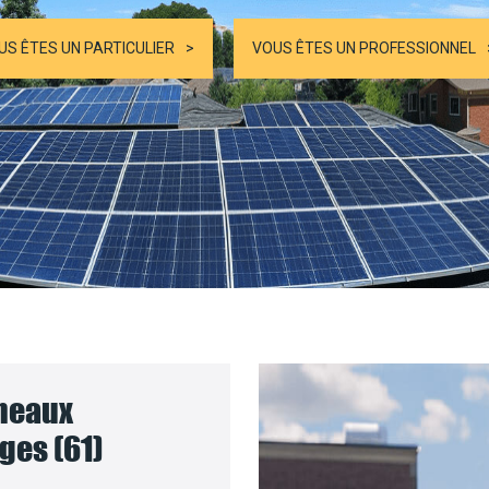
US ÊTES UN PARTICULIER
VOUS ÊTES UN PROFESSIONNEL
nneaux
ges (61)