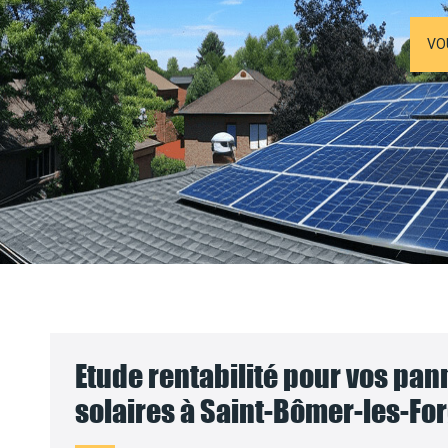
VO
Etude rentabilité pour vos pa
solaires à Saint-Bômer-les-For