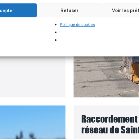
un branchement
cepter
Refuser
Voir les pr
e batteries solaires,
Politique de cookies
pour installer vos
ment où le coût des
Raccordement d
réseau de Sain