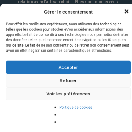
relation avec l'artisan choisi. Elles sont conservées
un an par la société Marketizi SAS et destinées au
Gérer le consentement
service commercial.
*
Pour offrir les meilleures expériences, nous utilisons des technologies
telles que les cookies pour stocker et/ou accéder aux informations des
appareils. Le fait de consentir à ces technologies nous permettra de traiter
des données telles que le comportement de navigation ou les ID uniques
sur ce site. Le fait de ne pas consentir ou de retirer son consentement peut
avoir un effet négatif sur certaines caractéristiques et fonctions.
Accepter
Refuser
Voir les préférences
Politique de cookies
Quelques infos sur nos centrales
solaires : questions et réponses