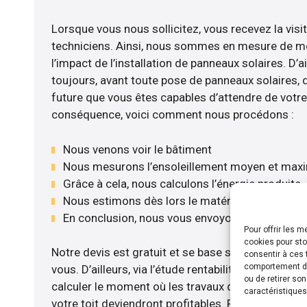
Lorsque vous nous sollicitez, vous recevez la visit
techniciens. Ainsi, nous sommes en mesure de m
l’impact de l’installation de panneaux solaires. D’ail
toujours, avant toute pose de panneaux solaires, d’
future que vous êtes capables d’attendre de votre 
conséquence, voici comment nous procédons :
Nous venons voir le bâtiment
Nous mesurons l’ensoleillement moyen et max
Grâce à cela, nous calculons l’énergie produite
Nous estimons dès lors le matériel le plus adé
En conclusion, nous vous envoyons notre devis
Pour offrir les 
cookies pour sto
Notre devis est gratuit et se base sur la configurat
consentir à ces 
comportement de 
vous. D’ailleurs, via l’étude rentabilité menée, n
ou de retirer so
calculer le moment où les travaux d’installation d
caractéristiques
votre toit deviendront profitables. Pour cela, nou