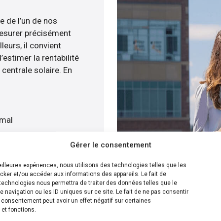
e de l’un de nos
esurer précisément
leurs, il convient
estimer la rentabilité
centrale solaire. En
imal
quat
Gérer le consentement
 gratuitement
meilleures expériences, nous utilisons des technologies telles que les
cker et/ou accéder aux informations des appareils. Le fait de
ion la plus efficace pour
technologies nous permettra de traiter des données telles que le
navigation ou les ID uniques sur ce site. Le fait de ne pas consentir
ous sommes en capacité de
n consentement peut avoir un effet négatif sur certaines
e panneaux solaire sur
 et fonctions.
s disposons de plusieurs