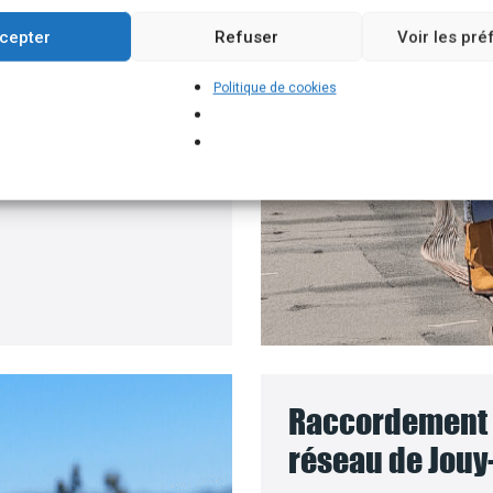
un branchement
cepter
Refuser
Voir les pr
e batteries solaires,
Politique de cookies
pour installer vos
 le coût des travaux sera
Raccordement d
réseau de Jouy