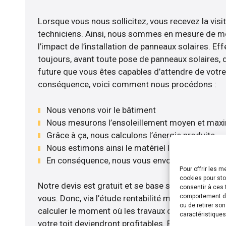
Lorsque vous nous sollicitez, vous recevez la visit
techniciens. Ainsi, nous sommes en mesure de m
l’impact de l’installation de panneaux solaires. Eff
toujours, avant toute pose de panneaux solaires, d’
future que vous êtes capables d’attendre de votre 
conséquence, voici comment nous procédons :
Nous venons voir le bâtiment
Nous mesurons l’ensoleillement moyen et max
Grâce à ça, nous calculons l’énergie produite
Nous estimons ainsi le matériel le plus adéquat
En conséquence, nous vous envoyons notre dev
Pour offrir les 
cookies pour sto
Notre devis est gratuit et se base sur la configurat
consentir à ces 
comportement de 
vous. Donc, via l’étude rentabilité menée, nous s
ou de retirer so
calculer le moment où les travaux d’installation d
caractéristiques
votre toit deviendront profitables. Pour cela, nou