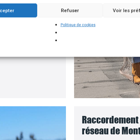
un branchement
cepter
Refuser
Voir les pr
e batteries solaires,
Politique de cookies
ur installer vos
panneaux
 coût des travaux sera
Raccordement d
réseau de Mont