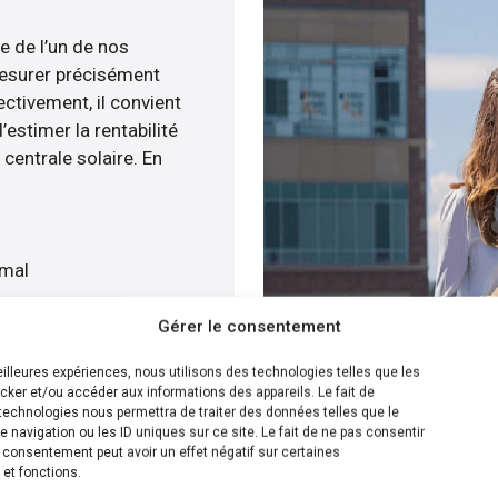
e de l’un de nos
esurer précisément
ectivement, il convient
estimer la rentabilité
centrale solaire. En
imal
Gérer le consentement
is gratuitement
meilleures expériences, nous utilisons des technologies telles que les
cker et/ou accéder aux informations des appareils. Le fait de
ion la plus efficace pour
technologies nous permettra de traiter des données telles que le
navigation ou les ID uniques sur ce site. Le fait de ne pas consentir
ommes en possibilité de
n consentement peut avoir un effet négatif sur certaines
e panneaux solaire sur
 et fonctions.
s disposons de plusieurs