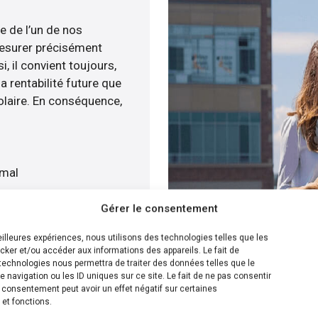
e de l’un de nos
esurer précisément
i, il convient toujours,
a rentabilité future que
olaire. En conséquence,
imal
at
Gérer le consentement
gratuitement
meilleures expériences, nous utilisons des technologies telles que les
cker et/ou accéder aux informations des appareils. Le fait de
ion la plus efficace pour
technologies nous permettra de traiter des données telles que le
navigation ou les ID uniques sur ce site. Le fait de ne pas consentir
, nous pouvons calculer le
n consentement peut avoir un effet négatif sur certaines
olaire sur votre toit
 et fonctions.
s de plusieurs solutions.