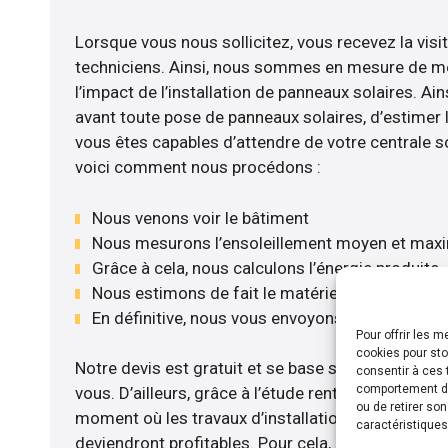
Lorsque vous nous sollicitez, vous recevez la visit
techniciens. Ainsi, nous sommes en mesure de m
l’impact de l’installation de panneaux solaires. Ains
avant toute pose de panneaux solaires, d’estimer l
vous êtes capables d’attendre de votre centrale s
voici comment nous procédons :
Nous venons voir le bâtiment
Nous mesurons l’ensoleillement moyen et max
Grâce à cela, nous calculons l’énergie produite
Nous estimons de fait le matériel le plus adéqu
En définitive, nous vous envoyons notre devis 
Pour offrir les 
cookies pour sto
Notre devis est gratuit et se base sur la configurat
consentir à ces 
comportement de 
vous. D’ailleurs, grâce à l’étude rentabilité menée
ou de retirer so
moment où les travaux d’installation de panneaux s
caractéristiques
deviendront profitables. Pour cela, nous disposon