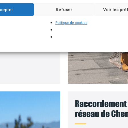
ment permettant
cepter
Refuser
Voir les pr
 solaires, par exemple.
Politique de cookies
 pour installer vos
ment où le coût des
Raccordement d
réseau de Chem