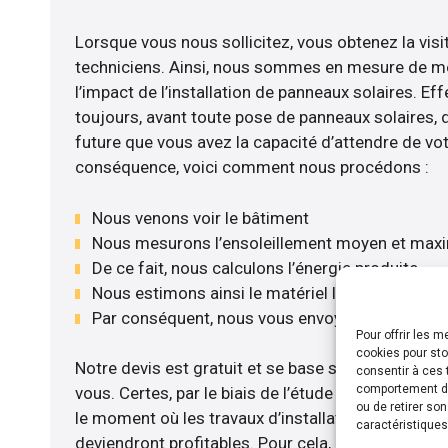
Lorsque vous nous sollicitez, vous obtenez la visi
techniciens. Ainsi, nous sommes en mesure de m
l’impact de l’installation de panneaux solaires. Eff
toujours, avant toute pose de panneaux solaires, d’
future que vous avez la capacité d’attendre de vot
conséquence, voici comment nous procédons :
Nous venons voir le bâtiment
Nous mesurons l’ensoleillement moyen et max
De ce fait, nous calculons l’énergie produite
Nous estimons ainsi le matériel le plus adéquat
Par conséquent, nous vous envoyons notre dev
Pour offrir les 
cookies pour sto
Notre devis est gratuit et se base sur la configurat
consentir à ces 
comportement de 
vous. Certes, par le biais de l’étude rentabilité m
ou de retirer so
le moment où les travaux d’installation de panneau
caractéristiques
deviendront profitables. Pour cela, nous disposon