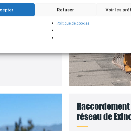
ment permettant
cepter
Refuser
Voir les pr
 solaires, par exemple.
Politique de cookies
 pour installer vos
 le coût des travaux sera
Raccordement d
réseau de Exinc