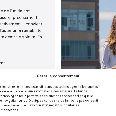
te de l’un de nos
esurer précisément
ectivement, il convient
estimer la rentabilité
re centrale solaire. En
imal
Gérer le consentement
is gratuitement
meilleures expériences, nous utilisons des technologies telles que les
cker et/ou accéder aux informations des appareils. Le fait de
ion la plus efficace pour
technologies nous permettra de traiter des données telles que le
navigation ou les ID uniques sur ce site. Le fait de ne pas consentir
enée, nous savons calculer
n consentement peut avoir un effet négatif sur certaines
x solaire sur votre toit
 et fonctions.
s de plusieurs solutions.