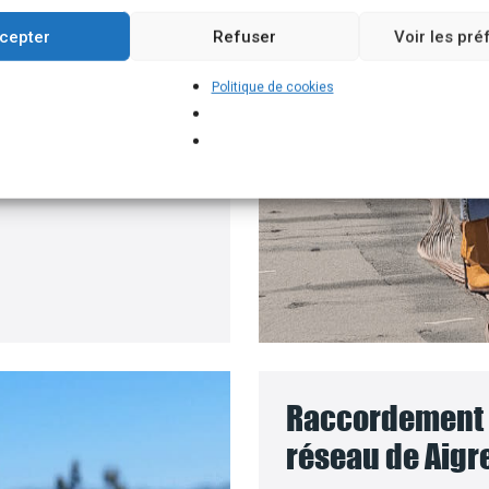
un branchement
cepter
Refuser
Voir les pr
e batteries solaires,
Politique de cookies
pour installer vos
rs que le coût des
Raccordement d
réseau de Aigre