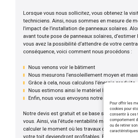
Lorsque vous nous sollicitez, vous obtenez la visi
techniciens. Ainsi, nous sommes en mesure de m
l’impact de l’installation de panneaux solaires. Alor
avant toute pose de panneaux solaires, d’estimer l
vous avez la possibilité d’attendre de votre central
conséquence, voici comment nous procédons :
Nous venons voir le bâtiment
Nous mesurons l’ensoleillement moyen et max
Grâce à cela, nous calculons l’énergie produite
Nous estimons ainsi le matériel le plus adéquat
Enfin, nous vous envoyons notre devis gratuite
Pour offrir les 
cookies pour sto
Notre devis est gratuit et se base sur la configurat
consentir à ces 
comportement de 
vous. Ainsi, via l’étude rentabilité menée, nous 
ou de retirer so
calculer le moment où les travaux d’installation d
caractéristiques
votre toit deviendront profitables. Pour cela, nou