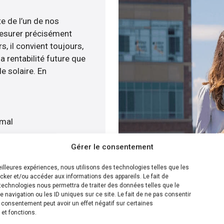
te de l’un de nos
esurer précisément
s, il convient toujours,
a rentabilité future que
e solaire. En
imal
Gérer le consentement
ment
meilleures expériences, nous utilisons des technologies telles que les
cker et/ou accéder aux informations des appareils. Le fait de
ion la plus efficace pour
technologies nous permettra de traiter des données telles que le
navigation ou les ID uniques sur ce site. Le fait de ne pas consentir
sommes capables de
n consentement peut avoir un effet négatif sur certaines
e panneaux solaire sur
 et fonctions.
s disposons de plusieurs