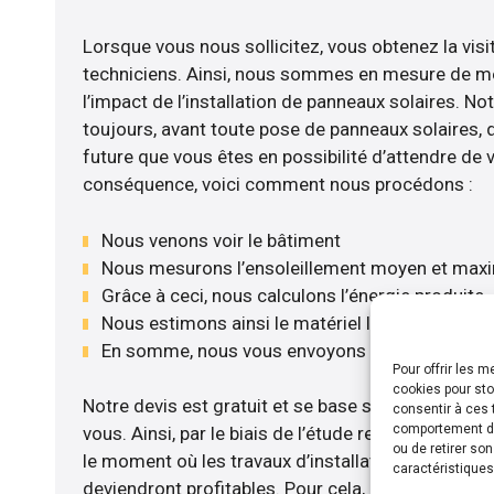
Lorsque vous nous sollicitez, vous obtenez la visi
techniciens. Ainsi, nous sommes en mesure de m
l’impact de l’installation de panneaux solaires. No
toujours, avant toute pose de panneaux solaires, d’
future que vous êtes en possibilité d’attendre de v
conséquence, voici comment nous procédons :
Nous venons voir le bâtiment
Nous mesurons l’ensoleillement moyen et max
Grâce à ceci, nous calculons l’énergie produite
Nous estimons ainsi le matériel le plus adéquat
En somme, nous vous envoyons notre devis gr
Pour offrir les 
cookies pour sto
Notre devis est gratuit et se base sur la configurat
consentir à ces 
comportement de 
vous. Ainsi, par le biais de l’étude rentabilité men
ou de retirer so
le moment où les travaux d’installation de panneau
caractéristiques
deviendront profitables. Pour cela, nous disposon