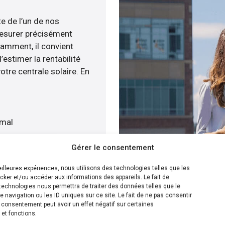
te de l’un de nos
esurer précisément
tamment, il convient
estimer la rentabilité
otre centrale solaire. En
imal
Gérer le consentement
atuitement
meilleures expériences, nous utilisons des technologies telles que les
cker et/ou accéder aux informations des appareils. Le fait de
ion la plus efficace pour
technologies nous permettra de traiter des données telles que le
navigation ou les ID uniques sur ce site. Le fait de ne pas consentir
ée, nous savons calculer
n consentement peut avoir un effet négatif sur certaines
x solaire sur votre toit
 et fonctions.
s de plusieurs solutions.