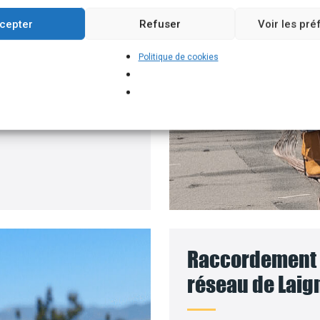
ment permettant
cepter
Refuser
Voir les pr
 solaires, par exemple.
Politique de cookies
pour installer vos
 le coût des travaux sera
Raccordement d
réseau de Laign