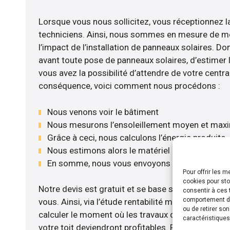
Lorsque vous nous sollicitez, vous réceptionnez la
techniciens. Ainsi, nous sommes en mesure de m
l’impact de l’installation de panneaux solaires. Don
avant toute pose de panneaux solaires, d’estimer l
vous avez la possibilité d’attendre de votre central
conséquence, voici comment nous procédons :
Nous venons voir le bâtiment
Nous mesurons l’ensoleillement moyen et max
Grâce à ceci, nous calculons l’énergie produite
Nous estimons alors le matériel le plus adéqua
En somme, nous vous envoyons notre devis gr
Pour offrir les 
cookies pour sto
Notre devis est gratuit et se base sur la configurat
consentir à ces 
comportement de 
vous. Ainsi, via l’étude rentabilité menée, nous 
ou de retirer so
calculer le moment où les travaux d’installation d
caractéristiques
votre toit deviendront profitables. Pour cela, nou