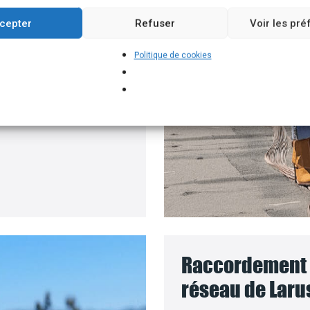
un branchement
cepter
Refuser
Voir les pr
e batteries solaires,
Politique de cookies
pour installer vos
 le coût des travaux sera
Raccordement d
réseau de Laru