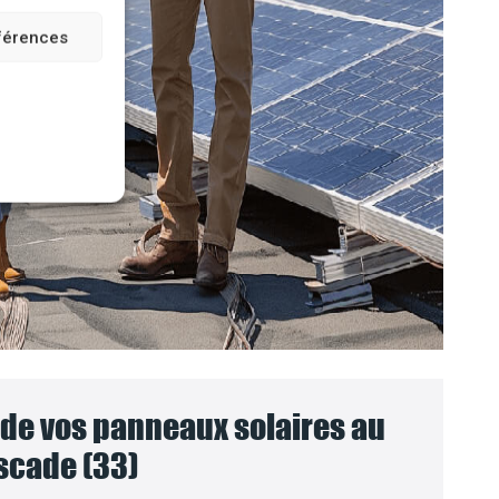
éférences
e vos panneaux solaires au
scade (33)