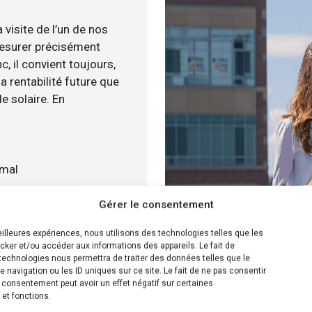
 visite de l’un de nos
esurer précisément
c, il convient toujours,
a rentabilité future que
e solaire. En
imal
t
Gérer le consentement
atuitement
meilleures expériences, nous utilisons des technologies telles que les
cker et/ou accéder aux informations des appareils. Le fait de
ion la plus efficace pour
technologies nous permettra de traiter des données telles que le
navigation ou les ID uniques sur ce site. Le fait de ne pas consentir
sommes en capacité de
n consentement peut avoir un effet négatif sur certaines
e panneaux solaire sur
 et fonctions.
s disposons de plusieurs