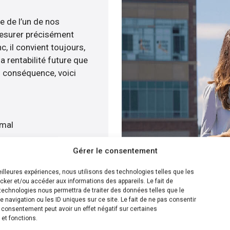
e de l’un de nos
esurer précisément
c, il convient toujours,
a rentabilité future que
n conséquence, voici
imal
t
Gérer le consentement
atuitement
meilleures expériences, nous utilisons des technologies telles que les
cker et/ou accéder aux informations des appareils. Le fait de
ion la plus efficace pour
technologies nous permettra de traiter des données telles que le
navigation ou les ID uniques sur ce site. Le fait de ne pas consentir
ous savons calculer le
n consentement peut avoir un effet négatif sur certaines
olaire sur votre toit
 et fonctions.
s de plusieurs solutions.