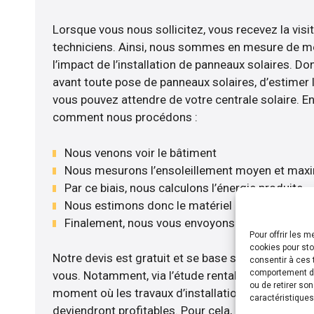
Lorsque vous nous sollicitez, vous recevez la visit
techniciens. Ainsi, nous sommes en mesure de m
l’impact de l’installation de panneaux solaires. Don
avant toute pose de panneaux solaires, d’estimer l
vous pouvez attendre de votre centrale solaire. E
comment nous procédons :
Nous venons voir le bâtiment
Nous mesurons l’ensoleillement moyen et max
Par ce biais, nous calculons l’énergie produite
Nous estimons donc le matériel le plus adéqua
Finalement, nous vous envoyons notre devis gr
Pour offrir les 
cookies pour sto
Notre devis est gratuit et se base sur la configurat
consentir à ces 
comportement de 
vous. Notamment, via l’étude rentabilité menée, n
ou de retirer so
moment où les travaux d’installation de panneaux s
caractéristiques
deviendront profitables. Pour cela, nous disposon