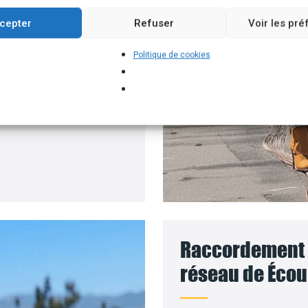
ment permettant
cepter
Refuser
Voir les pr
 solaires, par exemple.
Politique de cookies
 pour installer vos
 le coût des travaux sera
Raccordement d
réseau de Écou