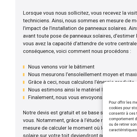
Lorsque vous nous sollicitez, vous recevez la visit
techniciens. Ainsi, nous sommes en mesure de m
l’impact de l’installation de panneaux solaires. Ains
avant toute pose de panneaux solaires, d’estimer l
vous avez la capacité d’attendre de votre centrale 
conséquence, voici comment nous procédons :
Nous venons voir le bâtiment
Nous mesurons l’ensoleillement moyen et max
Grâce à ceci, nous calculons l’énergie produite
Nous estimons ainsi le matériel le plus adéquat
Finalement, nous vous envoyons notre devis gr
Pour offrir les 
cookies pour sto
Notre devis est gratuit et se base sur la configurat
consentir à ces 
comportement de 
vous. Notamment, grâce à l’étude rentabilité me
ou de retirer so
mesure de calculer le moment où les travaux d’in
caractéristiques
solaire sur votre toit deviendront profitables. Po