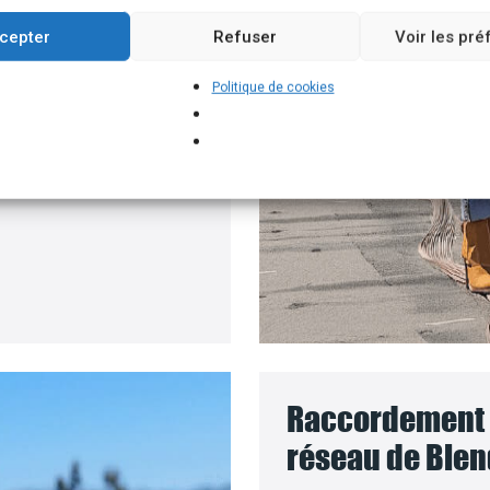
roposons un branchement
cepter
Refuser
Voir les pr
e batteries solaires,
Politique de cookies
pour installer vos
 le coût des travaux sera
Raccordement d
réseau de Blen