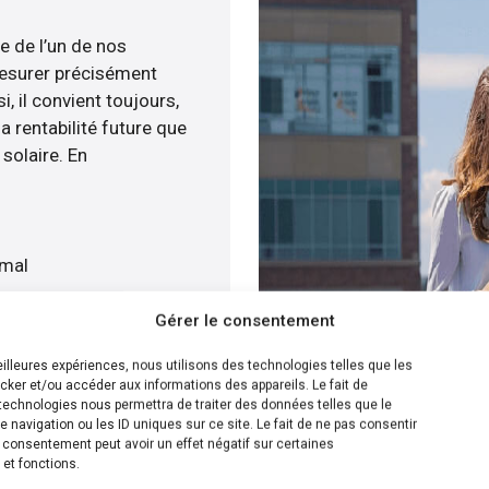
e de l’un de nos
esurer précisément
i, il convient toujours,
a rentabilité future que
solaire. En
imal
Gérer le consentement
atuitement
meilleures expériences, nous utilisons des technologies telles que les
cker et/ou accéder aux informations des appareils. Le fait de
ion la plus efficace pour
technologies nous permettra de traiter des données telles que le
navigation ou les ID uniques sur ce site. Le fait de ne pas consentir
née, nous sommes en
n consentement peut avoir un effet négatif sur certaines
stallation de panneaux
 et fonctions.
ur cela, nous disposons de