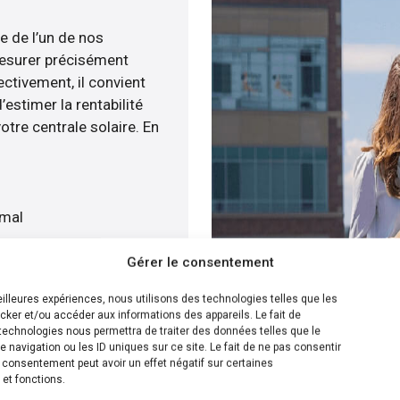
e de l’un de nos
esurer précisément
ectivement, il convient
estimer la rentabilité
otre centrale solaire. En
imal
Gérer le consentement
tre devis gratuitement
meilleures expériences, nous utilisons des technologies telles que les
cker et/ou accéder aux informations des appareils. Le fait de
ion la plus efficace pour
technologies nous permettra de traiter des données telles que le
navigation ou les ID uniques sur ce site. Le fait de ne pas consentir
enée, nous avons la
n consentement peut avoir un effet négatif sur certaines
’installation de panneaux
 et fonctions.
ur cela, nous disposons de