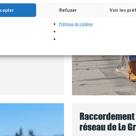
roposons un branchement
cepter
Refuser
Voir les pr
e batteries solaires,
Politique de cookies
 pour installer vos
 le coût des travaux sera
Raccordement d
réseau de Le G