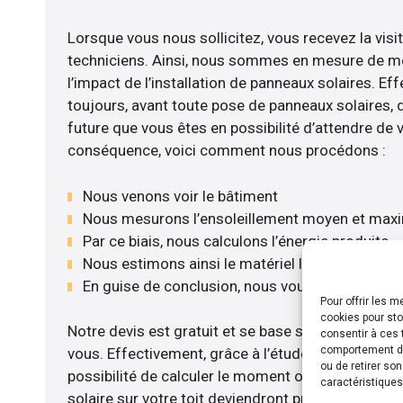
Lorsque vous nous sollicitez, vous recevez la visit
techniciens. Ainsi, nous sommes en mesure de m
l’impact de l’installation de panneaux solaires. Eff
toujours, avant toute pose de panneaux solaires, d’
future que vous êtes en possibilité d’attendre de v
conséquence, voici comment nous procédons :
Nous venons voir le bâtiment
Nous mesurons l’ensoleillement moyen et max
Par ce biais, nous calculons l’énergie produite
Nous estimons ainsi le matériel le plus adéquat
En guise de conclusion, nous vous envoyons no
Pour offrir les 
cookies pour sto
Notre devis est gratuit et se base sur la configurat
consentir à ces 
comportement de 
vous. Effectivement, grâce à l’étude rentabilité m
ou de retirer so
possibilité de calculer le moment où les travaux d
caractéristiques
solaire sur votre toit deviendront profitables. Po