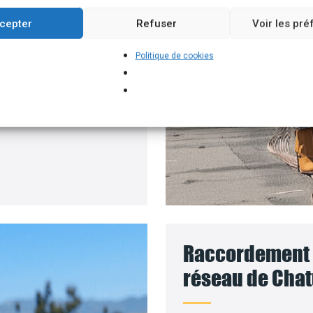
ment permettant
cepter
Refuser
Voir les pr
 solaires, par exemple.
Politique de cookies
 pour installer vos
rs que le coût des
Raccordement d
réseau de Chat