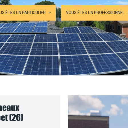
US ÊTES UN PARTICULIER
VOUS ÊTES UN PROFESSIONNEL
nneaux
et (26)