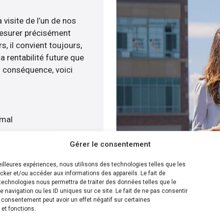
 visite de l’un de nos
esurer précisément
s, il convient toujours,
a rentabilité future que
n conséquence, voici
imal
t
Gérer le consentement
devis gratuitement
meilleures expériences, nous utilisons des technologies telles que les
cker et/ou accéder aux informations des appareils. Le fait de
ion la plus efficace pour
technologies nous permettra de traiter des données telles que le
navigation ou les ID uniques sur ce site. Le fait de ne pas consentir
 pouvons calculer le
n consentement peut avoir un effet négatif sur certaines
olaire sur votre toit
 et fonctions.
s de plusieurs solutions.