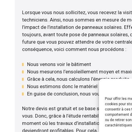
Lorsque vous nous sollicitez, vous recevez la visit
techniciens. Ainsi, nous sommes en mesure de m
l’impact de l’installation de panneaux solaires. Eff
toujours, avant toute pose de panneaux solaires, d’
future que vous pouvez attendre de votre centrale
conséquence, voici comment nous procédons :
Nous venons voir le bâtiment
Nous mesurons l’ensoleillement moyen et max
Grâce à cela, nous calculons l’énergie produite
Nous estimons donc le matériel le plus adéqua
En guise de conclusion, nous vous envoyons no
Pour offrir les 
cookies pour sto
Notre devis est gratuit et se base sur la configurat
consentir à ces 
comportement de 
vous. Donc, grâce à l’étude rentabilité menée, nou
ou de retirer so
moment où les travaux d’installation de panneaux s
caractéristiques
deviendront profitables. Pour cela, nous disposon