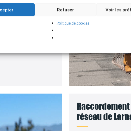
ment permettant
cepter
Refuser
Voir les pr
 solaires, par exemple.
Politique de cookies
ur installer vos
panneaux
coût des travaux sera
Raccordement d
réseau de Larn