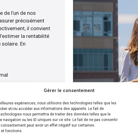
e de l’un de nos
esurer précisément
ectivement, il convient
estimer la rentabilité
 solaire. En
imal
t
Gérer le consentement
tre devis gratuitement
meilleures expériences, nous utilisons des technologies telles que les
cker et/ou accéder aux informations des appareils. Le fait de
ion la plus efficace pour
technologies nous permettra de traiter des données telles que le
navigation ou les ID uniques sur ce site. Le fait de ne pas consentir
s pouvons calculer le
n consentement peut avoir un effet négatif sur certaines
olaire sur votre toit
 et fonctions.
s de plusieurs solutions.