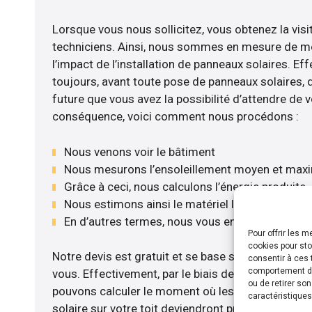
Lorsque vous nous sollicitez, vous obtenez la visi
techniciens. Ainsi, nous sommes en mesure de m
l’impact de l’installation de panneaux solaires. Eff
toujours, avant toute pose de panneaux solaires, d’
future que vous avez la possibilité d’attendre de v
conséquence, voici comment nous procédons :
Nous venons voir le bâtiment
Nous mesurons l’ensoleillement moyen et max
Grâce à ceci, nous calculons l’énergie produite
Nous estimons ainsi le matériel le plus adéquat
En d’autres termes, nous vous envoyons notre 
Pour offrir les 
cookies pour sto
Notre devis est gratuit et se base sur la configurat
consentir à ces 
comportement de 
vous. Effectivement, par le biais de l’étude rentab
ou de retirer so
pouvons calculer le moment où les travaux d’insta
caractéristiques
solaire sur votre toit deviendront profitables. Po