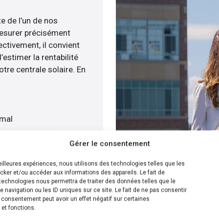
te de l’un de nos
esurer précisément
ectivement, il convient
estimer la rentabilité
otre centrale solaire. En
imal
Gérer le consentement
devis gratuitement
meilleures expériences, nous utilisons des technologies telles que les
cker et/ou accéder aux informations des appareils. Le fait de
ion la plus efficace pour
technologies nous permettra de traiter des données telles que le
navigation ou les ID uniques sur ce site. Le fait de ne pas consentir
ilité menée, nous
n consentement peut avoir un effet négatif sur certaines
llation de panneaux
 et fonctions.
ur cela, nous disposons de