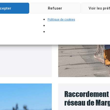
roposons un branchement
cepter
Refuser
Voir les pr
e batteries solaires,
Politique de cookies
pour installer vos
ment où le coût des
Raccordement d
réseau de Marg