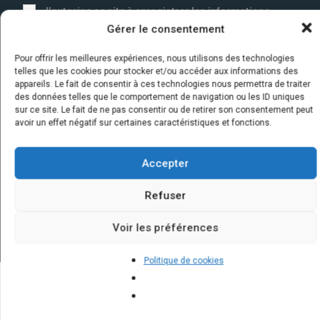
J’autorise ce site à enregistrer les informations
collectées via ce formulaire afin de me mettre en
Gérer le consentement
relation avec l'artisan choisi. Elles sont conservées
un an par la société Marketizi SAS et destinées au
Pour offrir les meilleures expériences, nous utilisons des technologies
service commercial.
*
telles que les cookies pour stocker et/ou accéder aux informations des
appareils. Le fait de consentir à ces technologies nous permettra de traiter
des données telles que le comportement de navigation ou les ID uniques
sur ce site. Le fait de ne pas consentir ou de retirer son consentement peut
avoir un effet négatif sur certaines caractéristiques et fonctions.
Accepter
Refuser
Voir les préférences
Politique de cookies
Quelques infos sur nos centrales