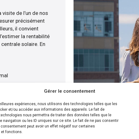
 visite de l’un de nos
esurer précisément
leurs, il convient
estimer la rentabilité
centrale solaire. En
imal
at
Gérer le consentement
ment
meilleures expériences, nous utilisons des technologies telles que les
cker et/ou accéder aux informations des appareils. Le fait de
ion la plus efficace pour
technologies nous permettra de traiter des données telles que le
navigation ou les ID uniques sur ce site. Le fait de ne pas consentir
s savons calculer le
n consentement peut avoir un effet négatif sur certaines
olaire sur votre toit
 et fonctions.
s de plusieurs solutions.