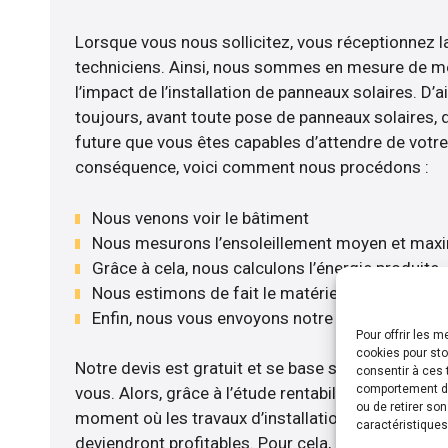
Lorsque vous nous sollicitez, vous réceptionnez la
techniciens. Ainsi, nous sommes en mesure de m
l’impact de l’installation de panneaux solaires. D’ail
toujours, avant toute pose de panneaux solaires, d’
future que vous êtes capables d’attendre de votre 
conséquence, voici comment nous procédons :
Nous venons voir le bâtiment
Nous mesurons l’ensoleillement moyen et max
Grâce à cela, nous calculons l’énergie produite
Nous estimons de fait le matériel le plus adéqu
Enfin, nous vous envoyons notre devis gratuite
Pour offrir les 
cookies pour sto
Notre devis est gratuit et se base sur la configurat
consentir à ces 
comportement de 
vous. Alors, grâce à l’étude rentabilité menée, nou
ou de retirer so
moment où les travaux d’installation de panneaux s
caractéristiques
deviendront profitables. Pour cela, nous disposon