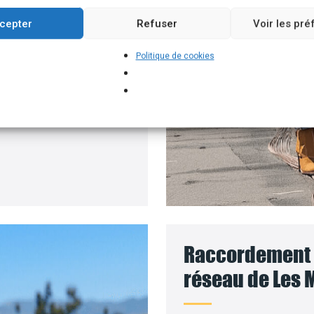
ment permettant
cepter
Refuser
Voir les pr
 solaires, par exemple.
Politique de cookies
 pour installer vos
 le coût des travaux sera
Raccordement d
réseau de Les M