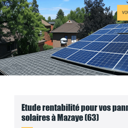
VO
Etude rentabilité pour vos pa
solaires à Mazaye (63)