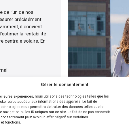
e de l’un de nos
esurer précisément
tamment, il convient
estimer la rentabilité
e centrale solaire. En
imal
t
Gérer le consentement
atuitement
meilleures expériences, nous utilisons des technologies telles que les
cker et/ou accéder aux informations des appareils. Le fait de
ion la plus efficace pour
technologies nous permettra de traiter des données telles que le
navigation ou les ID uniques sur ce site. Le fait de ne pas consentir
ité menée, nous pouvons
n consentement peut avoir un effet négatif sur certaines
e panneaux solaire sur
 et fonctions.
s disposons de plusieurs