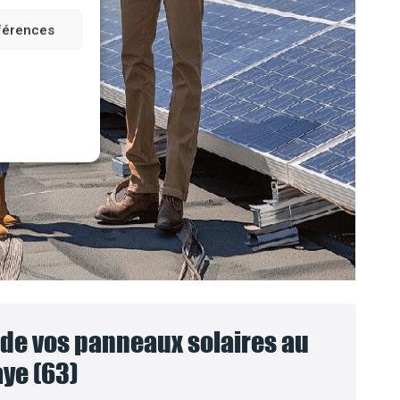
éférences
e vos panneaux solaires au
ye (63)