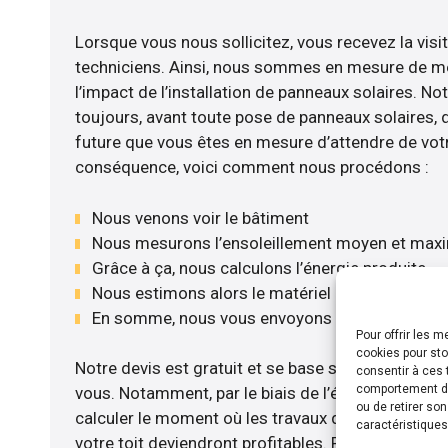
Lorsque vous nous sollicitez, vous recevez la visit
techniciens. Ainsi, nous sommes en mesure de m
l’impact de l’installation de panneaux solaires. No
toujours, avant toute pose de panneaux solaires, d’
future que vous êtes en mesure d’attendre de votr
conséquence, voici comment nous procédons :
Nous venons voir le bâtiment
Nous mesurons l’ensoleillement moyen et max
Grâce à ça, nous calculons l’énergie produite
Nous estimons alors le matériel le plus adéqua
En somme, nous vous envoyons notre devis gr
Pour offrir les 
cookies pour sto
Notre devis est gratuit et se base sur la configurat
consentir à ces 
comportement de 
vous. Notamment, par le biais de l’étude rentabil
ou de retirer so
calculer le moment où les travaux d’installation d
caractéristiques
votre toit deviendront profitables. Pour cela, nou