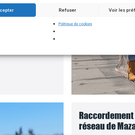
un branchement
cepter
Refuser
Voir les pr
e batteries solaires,
Politique de cookies
 pour installer vos
e le coût des travaux
Raccordement d
réseau de Maza